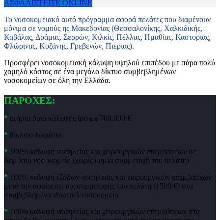
ΑΣΦΑΛΙΣΤΕΙΤΕ ONLINE
Το νοσοκομειακό αυτό πρόγραμμα αφορά πελάτες που διαμένουν
μόνιμα σε νομούς ης Μακεδονίας (Θεσσαλονίκης, Χαλκιδικής,
Καβάλας, Δράμας, Σερρών, Κιλκίς, Πέλλας, Ημαθίας, Καστοριάς,
Φλώρινας, Κοζάνης, Γρεβενών, Πιερίας).
Προσφέρει νοσοκομειακή κάλυψη υψηλού επιπέδου με πάρα πολύ
χαμηλό κόστος σε ένα μεγάλο δίκτυο συμβεβλημένων
νοσοκομείων σε όλη την Ελλάδα.
ΠΑΡΟΧΕΣ:
*
ετήσιο όριο κάλυψής ίσο με 700.000 €
*
δίκλινο δωμάτιο
*
100% κάλυψη νοσηλείας και χειρουργικών επεμβάσεων σε
Δημόσιο νοσοκομείο (χωρίς καμία συμμετοχή του πελάτη)
*
100% κάλυψη εξόδων νοσηλείας και χειρουργικών επεμβάσεων
μετά την αφαίρεση της συμμετοχής του πελάτη (1500 €) στα
συμβεβλημένα ιδιωτικά νοσοκομεία
*
100% κάλυψη νοσηλείας και χειρουργικών επεμβάσεων στα