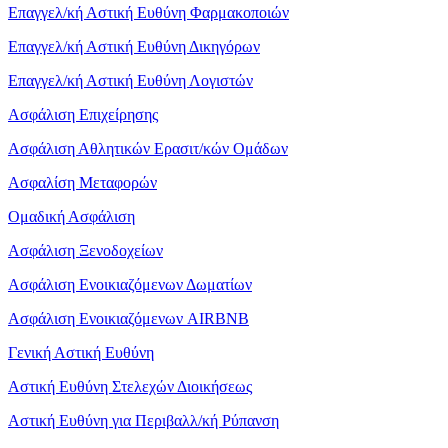
Επαγγελ/κή Αστική Ευθύνη Φαρμακοποιών
Επαγγελ/κή Αστική Ευθύνη Δικηγόρων
Επαγγελ/κή Αστική Ευθύνη Λογιστών
Ασφάλιση Επιχείρησης
Ασφάλιση Αθλητικών Ερασιτ/κών Ομάδων
Ασφαλίση Μεταφορών
Ομαδική Ασφάλιση
Ασφάλιση Ξενοδοχείων
Ασφάλιση Ενοικιαζόμενων Δωματίων
Ασφάλιση Ενοικιαζόμενων AIRBNB
Γενική Αστική Ευθύνη
Αστική Ευθύνη Στελεχών Διοικήσεως
Αστική Ευθύνη για Περιβαλλ/κή Ρύπανση