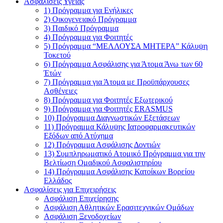
Ασφαλίσεις Υγείας
1) Πρόγραμμα για Ενήλικες
2) Οικογενειακό Πρόγραμμα
3) Παιδικό Πρόγραμμα
4) Πρόγραμμα για Φοιτητές
5) Πρόγραμμα “ΜΕΛΛΟΥΣΑ ΜΗΤΕΡΑ” Κάλυψη
Τοκετού
6) Πρόγραμμα Ασφάλισης για Άτομα Άνω των 60
Έτών
7) Πρόγραμμα για Άτομα με Προϋπάρχουσες
Ασθένειες
8) Πρόγραμμα για Φοιτητές Εξωτερικού
9) Πρόγραμμα για Φοιτητές ERASMUS
10) Πρόγραμμα Διαγνωστικών Εξετάσεων
11) Πρόγραμμα Κάλυψης Ιατροφαρμακευτικών
Εξόδων από Ατύχημα
12) Πρόγραμμα Ασφάλισης Δοντιών
13) Συμπληρωματικό Ατομικό Πρόγραμμα για την
Βελτίωση Ομαδικού Ασφαλιστηρίου
14) Πρόγραμμα Ασφάλισης Κατοίκων Βορείου
Ελλάδος
Ασφαλίσεις για Επιχειρήσεις
Ασφάλιση Επιχείρησης
Ασφάλιση Αθλητικών Ερασιτεχνικών Ομάδων
Ασφάλιση Ξενοδοχείων