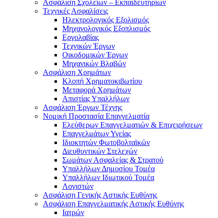
Ασφάλιση Σχολείων – Εκπαιδευτηρίων
Τεχνικές Ασφαλίσεις
Ηλεκτρολογικός Εξολισμός
Μηχανολογικός Εξοπλισμός
Εργολαβίας
Τεχνικών Έργων
Οικοδομικών Έργων
Μηχανικών Βλαβών
Ασφάλιση Χρημάτων
Κλοπή Χρηματοκιβωτίου
Μεταφορά Χρημάτων
Απιστίας Υπαλλήλων
Ασφάλιση Έργων Τέχνης
Νομική Προστασία Επαγγελματία
Ελεύθερων Επαγγελματιών & Επιχειρήσεων
Επαγγελμάτων Υγείας
Ιδιοκτητών Φωτοβολταϊκών
Διευθυντικών Στελεχών
Σωμάτων Ασφαλείας & Στρατού
Υπαλλήλων Δημοσίου Τομέα
Υπαλλήλων Ιδιωτικού Τομέα
Λογιστών
Ασφάλιση Γενικής Αστικής Ευθύνης
Ασφάλιση Επαγγελματικής Αστικής Ευθύνης
Ιατρών