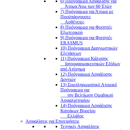
6) Πρόγραμμα Ασφάλισης για
Άτομα Άνω των 60 Έτών
7) Πρόγραμμα για Άτομα με
Προϋπάρχουσες
Ασθένειες
8) Πρόγραμμα για Φοιτητές
Εξωτερικού
9) Πρόγραμμα για Φοιτητές
ERASMUS
10) Πρόγραμμα Διαγνωστικών
Εξετάσεων
11) Πρόγραμμα Κάλυψης
Ιατροφαρμακευτικών Εξόδων
από Ατύχημα
12) Πρόγραμμα Ασφάλισης
Δοντιών
13) Συμπληρωματικό Ατομικό
Πρόγραμμα για
την Βελτίωση Ομαδικού
Ασφαλιστηρίου
14) Πρόγραμμα Ασφάλισης
Κατοίκων Βορείου
Ελλάδος
Ασφαλίσεις για Επιχειρήσεις
Τεχνικές Ασφαλίσεις