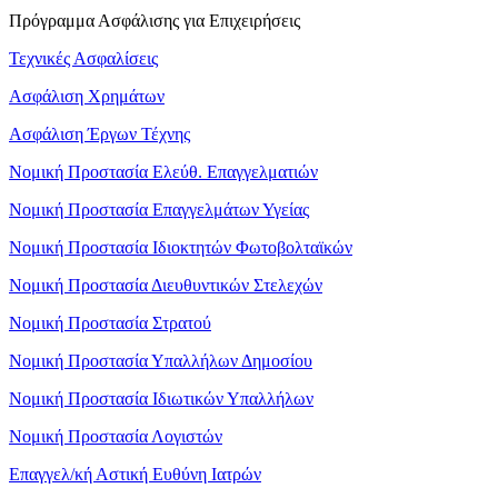
Πρόγραμμα Ασφάλισης για Επιχειρήσεις
Τεχνικές Ασφαλίσεις
Ασφάλιση Χρημάτων
Ασφάλιση Έργων Τέχνης
Νομική Προστασία Ελεύθ. Επαγγελματιών
Νομική Προστασία Επαγγελμάτων Υγείας
Νομική Προστασία Ιδιοκτητών Φωτοβολταϊκών
Νομική Προστασία Διευθυντικών Στελεχών
Νομική Προστασία Στρατού
Νομική Προστασία Υπαλλήλων Δημοσίου
Νομική Προστασία Ιδιωτικών Υπαλλήλων
Νομική Προστασία Λογιστών
Επαγγελ/κή Αστική Ευθύνη Ιατρών