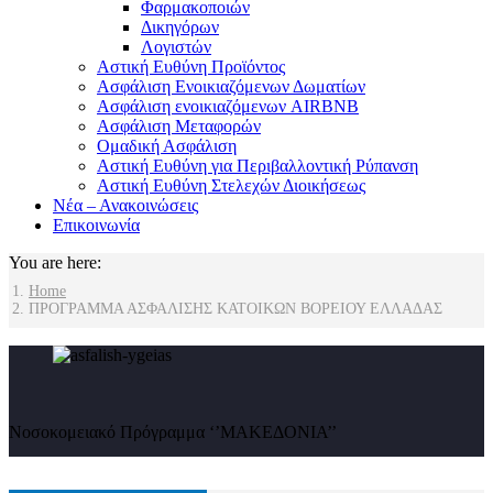
Φαρμακοποιών
Δικηγόρων
Λογιστών
Αστική Ευθύνη Προϊόντος
Ασφάλιση Ενοικιαζόμενων Δωματίων
Ασφάλιση ενοικιαζόμενων AIRBNB
Ασφάλιση Μεταφορών
Ομαδική Ασφάλιση
Αστική Ευθύνη για Περιβαλλοντική Ρύπανση
Αστική Ευθύνη Στελεχών Διοικήσεως
Νέα – Ανακοινώσεις
Επικοινωνία
You are here:
Home
ΠΡΟΓΡΑΜΜΑ ΑΣΦΑΛΙΣΗΣ ΚΑΤΟΙΚΩΝ ΒΟΡΕΙΟΥ ΕΛΛΑΔΑΣ
Νοσοκομειακό Πρόγραμμα ‘’ΜΑΚΕΔΟΝΙΑ’’