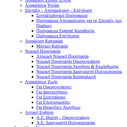
Ασφάλιση Έργων Τέχνης
Ασφαλίσεις Υγείας
Σύνταξη – Αποταμίευση – Επένδυση
Συνταξιοδοτικό Πρόγραμμα
Πρόγραμμα Αποταμίευσης για τις Σπουδές των
Παιδιών
Πρόγραμμα Εφάπαξ Καταβολής
Πρόγραμμα Επένδυσης
Ασφάλιση Κατοικίας
Μόνιμη Κατοικία
Νομική Προστασία
Ατομική Νομική Προστασία
Νομική Προστασία Οικογενειάρχη
Νομική Προστασία Ακινήτου & Εκμίσθωσης
Νομική Προστασία Διαχειριστή Πολυκατοικίας
Νομική Προστασία Καταναλωτή
Ασφαλίσεις Ζωής
Για Οικογενειάρχες
Για Δανειολήπτες
Για Συνεταίρους
Για Επιχειρηματίες
Για Ιδιοκτήτες Ακινήτων
Αστική Ευθύνη
Α.Ε. Ιδιώτη – Οικογενειάρχη
Α.Ε. Διαχειριστή Πολυκατοικίας