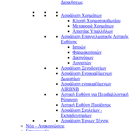
Διοικήσεως
Ασφάλιση Χρημάτων
Κλοπή Χρηματοκιβωτίου
Μεταφορά Χρημάτων
Απιστίας Υπαλλήλων
Ασφάλιση Επαγγελματικής Αστικής
Ευθύνης
Ιατρών
Φαρμακοποιών
Δικηγόρων
Λογιστών
Ασφάλιση Ξενοδοχείων
Ασφάλιση Ενοικιαζόμενων
Δωματίων
Ασφάλιση ενοικιαζόμενων
AIRBNB
Αστική Ευθύνη για Περιβαλλοντική
Ρύπανση
Αστική Ευθύνη Προϊόντος
Ασφάλιση Σχολείων -
Εκπαιδευτηρίων
Ασφάλιση Έργων Τέχνης
Νέα – Ανακοινώσεις