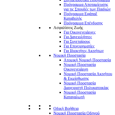
Πρόγραμμα Αποταμίευσης
για τις Σπουδές των Παιδιών
Πρόγραμμα Εφάπαξ
Καταβολής
Πρόγραμμα Επένδυσης
Ασφαλίσεις Ζωής
Για Οικογενειάρχες
Για Δανειολήπτες
Για Συνεταίρους
Για Επιχειρηματίες
Για Ιδιοκτήτες Ακινήτων
Νομική Προστασία
Ατομική Νομική Προστασία
Νομική Προστασία
Οικογενειάρχη
Νομική Προστασία Ακινήτου
& Εκμίσθωσης
Νομική Προστασία
Διαχειριστή Πολυκατοικίας
Νομική Προστασία
Καταναλωτή
Οδική Βοήθεια
Νομική Προστασία Οδηγού