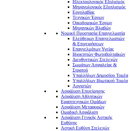
Ηλεκτρολογικός Εξολισμός
Μηχανολογικός Εξοπλισμός
Εργολαβίας
Τεχνικών Έργων
Οικοδομικών Έργων
Μηχανικών Βλαβών
Νομική Προστασία Επαγγελματία
Ελεύθερων Επαγγελματιών
& Επιχειρήσεων
Επαγγελμάτων Υγείας
Ιδιοκτητών Φωτοβολταϊκών
Διευθυντικών Στελεχών
Σωμάτων Ασφαλείας &
Στρατού
Υπαλλήλων Δημοσίου Τομέα
Υπαλλήλων Ιδιωτικού Τομέα
Λογιστών
Ασφάλιση Επιχείρησης
Ασφάλιση Αθλητικών
Ερασιτεχνικών Ομάδων
Ασφάλιση Μεταφορών
Ομαδική Ασφάλιση
Ασφάλιση Γενικής Αστικής
Ευθύνης
Αστική Ευθύνη Στελεχών