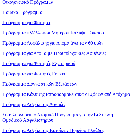
Οικογενειακό Πρόγραμμα
Παιδικό Πρόγραμμα
Πρόγραμμα για Φοιτητες
Πρόγραμμα «Μέλλουσα Μητέρα» Καλυψη Τοκετου
Πρόγραμμα Ασφάλισης για Άτομα άνω των 60 ετών
Πρόγραμμα για Άτομα με Προϋπάρχουσες Ασθένειες
Πρόγραμμα για Φοιτητές Εξωτερικού
Πρόγραμμα για Φοιτητές Erasmus
Πρόγραμμα Διαγνωστικών Εξετάσεων
Πρόγραμμα Κάλυψης Ιατροφαρμακευτικών Εξόδων από Ατύχημα
Πρόγραμμα Ασφάλισης Δοντιών
Συμπληρωματικό Ατομικό Πρόγραμμα για την Βελτίωση
Ομαδικού Ασφαλιστηρίου
Πρόγραμμα Ασφάλισης Κατοίκων Βορείου Ελλάδος