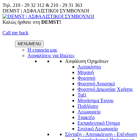
Skip
Τηλ.
210 - 29 32 312
&
210 - 29 31 363
to
Facebook
Linkedin
DEMST | ΑΣΦΑΛΙΣΤΙΚΟΙ ΣΥΜΒΟΥΛΟΙ
content
Καλώς ήρθατε στη
DEMST!
Call me back
MENU
MENU
Η εταιρεία μας
Ασφαλίσεις για Ιδιώτες
Ασφάλιση Οχημάτων
Αυτοκίνητο
Μηχανή
Φορτηγό
Φορτηγό Αγροτικό
Φορτηγό Δημοσίας Χρήσης
Ταξί
Μηχάνημα Έργου
Ποδήλατο
Λεωφορείο
Τρακτέρ
Εκπαιδευτικό Όχημα
Σχολικό Λεωφορείο
Σύνταξη - Αποταμίευση - Επένδυση
Συνταξιοδοτικό Πρόγραμμα