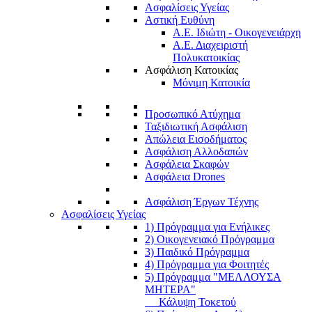
Ασφαλίσεις Υγείας
Αστική Ευθύνη
Α.Ε. Ιδιώτη - Οικογενειάρχη
Α.Ε. Διαχειριστή
Πολυκατοικίας
Ασφάλιση Κατοικίας
Μόνιμη Κατοικία
Προσωπικό Ατύχημα
Ταξιδιωτική Ασφάλιση
Απώλεια Εισοδήματος
Ασφάλιση Αλλοδαπών
Ασφάλεια Σκαφών
Ασφάλεια Drones
Ασφάλιση Έργων Τέχνης
Ασφαλίσεις Υγείας
1) Πρόγραμμα για Ενήλικες
2) Οικογενειακό Πρόγραμμα
3) Παιδικό Πρόγραμμα
4) Πρόγραμμα για Φοιτητές
5) Πρόγραμμα "ΜΕΛΛΟΥΣΑ
ΜΗΤΕΡΑ"
Κάλυψη Τοκετού