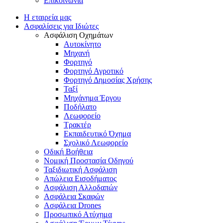
Επικοινωνία
Η εταιρεία μας
Ασφαλίσεις για Ιδιώτες
Ασφάλιση Οχημάτων
Αυτοκίνητο
Μηχανή
Φορτηγό
Φορτηγό Αγροτικό
Φορτηγό Δημοσίας Χρήσης
Ταξί
Μηχάνημα Έργου
Ποδήλατο
Λεωφορείο
Τρακτέρ
Εκπαιδευτικό Όχημα
Σχολικό Λεωφορείο
Οδική Βοήθεια
Νομική Προστασία Οδηγού
Ταξιδιωτική Ασφάλιση
Απώλεια Εισοδήματος
Ασφάλιση Αλλοδαπών
Ασφάλεια Σκαφών
Ασφάλεια Drones
Προσωπικό Ατύχημα