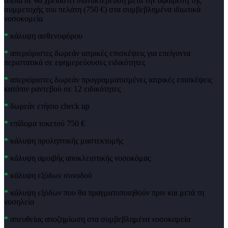
οποία δε θα χρειαστεί διανυκτέρευση μετά την αφαίρεση της
συμμετοχής του πελάτη (750 €) στα συμβεβλημένα ιδιωτικά
νοσοκομεία
*
κάλυψη ασθενοφόρου
*
απεριόριστες δωρεάν ιατρικές επισκέψεις για επείγοντα
περιστατικά σε εφημερεύουσες ειδικότητες
*
απεριόριστες δωρεάν προγραμματισμένες ιατρικές επισκέψεις
κατόπιν ραντεβού σε 12 ειδικότητες
*
δωρεάν ετήσιο check up
*
επίδομα τοκετού 750 €
*
κάλυψη προληπτικής μαστεκτομής
*
κάλυψη αμοιβής αποκλειστικής νοσοκόμας
*
κάλυψη εξόδων συνοδού
*
κάλυψη εξόδων που θα πραγματοποιηθούν πριν και μετά τη
νοσηλεία
*
απευθείας αποζημίωση στα συμβεβλημένα νοσοκομεία