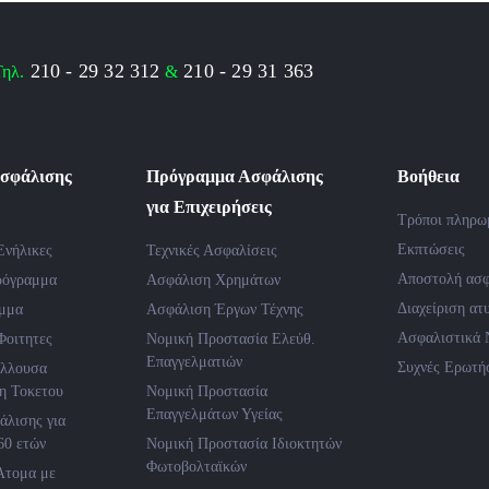
210 - 29 32 312
210 - 29 31 363
ηλ.
&
σφάλισης
Πρόγραμμα Ασφάλισης
Βοήθεια
για Επιχειρήσεις
Τρόποι πληρω
Εκπτώσεις
Ενήλικες
Τεχνικές Ασφαλίσεις
Αποστολή ασφ
ρόγραμμα
Ασφάλιση Χρημάτων
Διαχείριση ατ
αμμα
Ασφάλιση Έργων Τέχνης
Ασφαλιστικά 
Φοιτητες
Νομική Προστασία Ελεύθ.
Επαγγελματιών
Συχνές Ερωτή
λλουσα
η Τοκετου
Νομική Προστασία
Επαγγελμάτων Υγείας
λισης για
60 ετών
Νομική Προστασία Ιδιοκτητών
Φωτοβολταϊκών
Άτομα με