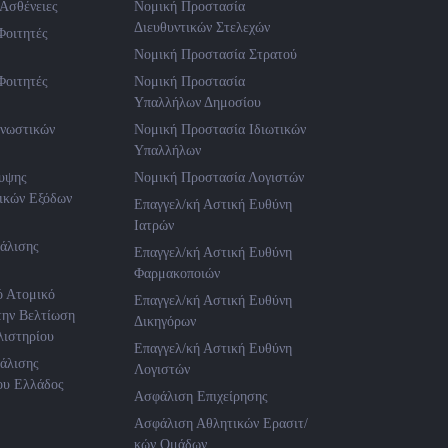
Ασθένειες
Νομική Προστασία
Διευθυντικών Στελεχών
Φοιτητές
Νομική Προστασία Στρατού
Φοιτητές
Νομική Προστασία
Υπαλλήλων Δημοσίου
γνωστικών
Νομική Προστασία Ιδιωτικών
Υπαλλήλων
υψης
Νομική Προστασία Λογιστών
ικών Εξόδων
Επαγγελ/κή Αστική Ευθύνη
Ιατρών
άλισης
Επαγγελ/κή Αστική Ευθύνη
Φαρμακοποιών
ό Ατομικό
Επαγγελ/κή Αστική Ευθύνη
την Βελτίωση
Δικηγόρων
ιστηρίου
Επαγγελ/κή Αστική Ευθύνη
άλισης
Λογιστών
ου Ελλάδος
Ασφάλιση Επιχείρησης
Ασφάλιση Αθλητικών Ερασιτ/
κών Ομάδων