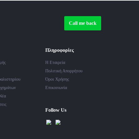
Call me back
Πληροφορίες
μής
Η Εταιρεία
Πολιτική Απορρήτου
αλιστηρίου
Όροι Χρήσης
υχημάτων
Επικοινωνία
Νέα
σεις
Follow Us