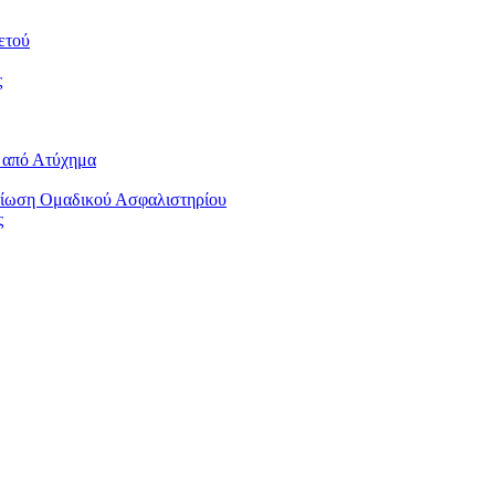
ετού
ς
 από Ατύχημα
τίωση Ομαδικού Ασφαλιστηρίου
ς