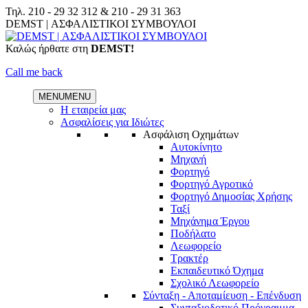
Skip
Τηλ.
210 - 29 32 312
&
210 - 29 31 363
to
Facebook
Linkedin
DEMST | ΑΣΦΑΛΙΣΤΙΚΟΙ ΣΥΜΒΟΥΛΟΙ
content
Καλώς ήρθατε στη
DEMST!
Call me back
MENU
MENU
Η εταιρεία μας
Ασφαλίσεις για Ιδιώτες
Ασφάλιση Οχημάτων
Αυτοκίνητο
Μηχανή
Φορτηγό
Φορτηγό Αγροτικό
Φορτηγό Δημοσίας Χρήσης
Ταξί
Μηχάνημα Έργου
Ποδήλατο
Λεωφορείο
Τρακτέρ
Εκπαιδευτικό Όχημα
Σχολικό Λεωφορείο
Σύνταξη - Αποταμίευση - Επένδυση
Συνταξιοδοτικό Πρόγραμμα