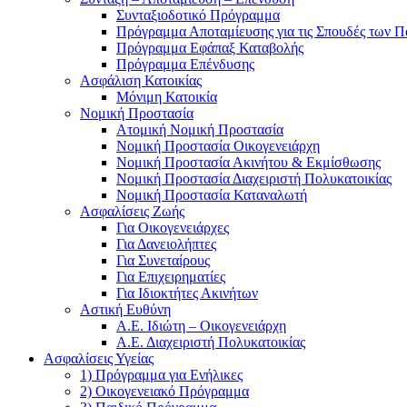
Συνταξιοδοτικό Πρόγραμμα
Πρόγραμμα Αποταμίευσης για τις Σπουδές των Π
Πρόγραμμα Εφάπαξ Καταβολής
Πρόγραμμα Επένδυσης
Ασφάλιση Κατοικίας
Μόνιμη Κατοικία
Νομική Προστασία
Ατομική Νομική Προστασία
Νομική Προστασία Οικογενειάρχη
Νομική Προστασία Ακινήτου & Εκμίσθωσης
Νομική Προστασία Διαχειριστή Πολυκατοικίας
Νομική Προστασία Καταναλωτή
Ασφαλίσεις Ζωής
Για Οικογενειάρχες
Για Δανειολήπτες
Για Συνεταίρους
Για Επιχειρηματίες
Για Ιδιοκτήτες Ακινήτων
Αστική Ευθύνη
Α.Ε. Ιδιώτη – Οικογενειάρχη
Α.Ε. Διαχειριστή Πολυκατοικίας
Ασφαλίσεις Υγείας
1) Πρόγραμμα για Ενήλικες
2) Οικογενειακό Πρόγραμμα