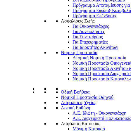
Πρόγραμμα Αποταμίευσης για 
Πρόγραμμα Εφάπαξ Καταβολή
Πρόγραμμα Επένδυσης
Ασφαλίσεις Ζωής
Για Οικογενειάρχες
Για Δανειολήπτες
Για Συνεταίρους
Για Επιχειρηματίες
Για Ιδιοκτήτες Ακινήτων
Νομική Προστασία
Ατομική Νομική Προστασία
Νομική Προστασία Οικογενει
Νομική Προστασία Ακινήτου 
Νομική Προστασία Διαχειριστ
Νομική Προστασία Καταναλω
Οδική Βοήθεια
Νομική Προστασία Οδηγού
Ασφαλίσεις Υγείας
Αστική Ευθύνη
Α.Ε. Ιδιώτη - Οικογενειάρχη
Α.Ε. Διαχειριστή Πολυκατοικί
Ασφάλιση Κατοικίας
Μόνιμη Κατοικία