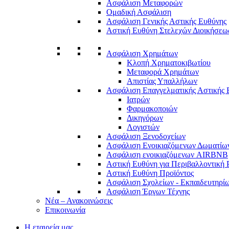
Ασφάλιση Μεταφορών
Ομαδική Ασφάλιση
Ασφάλιση Γενικής Αστικής Ευθύνης
Αστική Ευθύνη Στελεχών Διοικήσεω
Ασφάλιση Χρημάτων
Κλοπή Χρηματοκιβωτίου
Μεταφορά Χρημάτων
Απιστίας Υπαλλήλων
Ασφάλιση Επαγγελματικής Αστικής 
Ιατρών
Φαρμακοποιών
Δικηγόρων
Λογιστών
Ασφάλιση Ξενοδοχείων
Ασφάλιση Ενοικιαζόμενων Δωματίω
Ασφάλιση ενοικιαζόμενων AIRBNB
Αστική Ευθύνη για Περιβαλλοντική
Αστική Ευθύνη Προϊόντος
Ασφάλιση Σχολείων - Εκπαιδευτηρί
Ασφάλιση Έργων Τέχνης
Νέα – Ανακοινώσεις
Επικοινωνία
Η εταιρεία μας