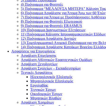
3) Παιδικό Πρόγραμμα
4) Πρόγραμμα για Φοιτητές
5) Πρόγραμμα “ΜΕΛΛΟΥΣΑ ΜΗΤΕΡΑ” Κάλυψη Τοκ
6) Πρόγραμμα Ασφάλισης για Άτομα Άνω των 60 Έτών
7) Πρόγραμμα για Άτομα με Προϋπάρχουσες Ασθένειε
8) Πρόγραμμα για Φοιτητές Εξωτερικού
9) Πρόγραμμα για Φοιτητές ERASMUS
10) Πρόγραμμα Διαγνωστικών Εξετάσεων
11) Πρόγραμμα Κάλυψης Ιατροφαρμακευτικών Εξόδων
12) Πρόγραμμα Ασφάλισης Δοντιών
13) Συμπληρωματικό Ατομικό Πρόγραμμα για την Βελ
14) Πρόγραμμα Ασφάλισης Κατοίκων Βορείου Ελλάδο
Ασφαλίσεις για Επιχειρήσεις
Ασφάλιση Επιχείρησης
Ασφάλιση Αθλητικών Ερασιτεχνικών Ομάδων
Ασφάλιση Ξενοδοχείων
Ασφάλιση Σχολείων – Εκπαιδευτηρίων
Τεχνικές Ασφαλίσεις
Ηλεκτρολογικός Εξολισμός
Μηχανολογικός Εξοπλισμός
Εργολαβίας
Τεχνικών Έργων
Οικοδομικών Έργων
Μηχανικών Βλαβών
Ασφάλιση Χρημάτων