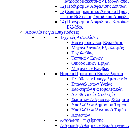
Ιατροφαρμακευτικών Εξόδων από 
12) Πρόγραμμα Ασφάλισης Δοντιών
13) Συμπληρωματικό Ατομικό Πρόγρ
την Βελτίωση Ομαδικού Ασφαλισ
14) Πρόγραμμα Ασφάλισης Κατοίκω
Ελλάδος
Ασφαλίσεις για Επιχειρήσεις
Τεχνικές Ασφαλίσεις
Ηλεκτρολογικός Εξολισμός
Μηχανολογικός Εξοπλισμός
Εργολαβίας
Τεχνικών Έργων
Οικοδομικών Έργων
Μηχανικών Βλαβών
Νομική Προστασία Επαγγελματία
Ελεύθερων Επαγγελματιών & 
Επαγγελμάτων Υγείας
Ιδιοκτητών Φωτοβολταϊκών
Διευθυντικών Στελεχών
Σωμάτων Ασφαλείας & Στρατ
Υπαλλήλων Δημοσίου Τομέα
Υπαλλήλων Ιδιωτικού Τομέα
Λογιστών
Ασφάλιση Επιχείρησης
Ασφάλιση Αθλητικών Ερασιτεχνικώ