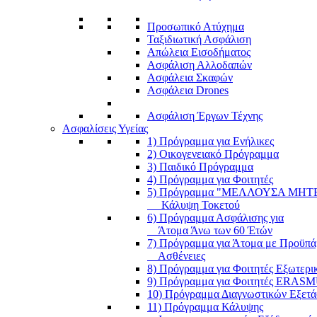
Προσωπικό Ατύχημα
Ταξιδιωτική Ασφάλιση
Απώλεια Εισοδήματος
Ασφάλιση Αλλοδαπών
Ασφάλεια Σκαφών
Ασφάλεια Drones
Ασφάλιση Έργων Τέχνης
Ασφαλίσεις Υγείας
1) Πρόγραμμα για Ενήλικες
2) Οικογενειακό Πρόγραμμα
3) Παιδικό Πρόγραμμα
4) Πρόγραμμα για Φοιτητές
5) Πρόγραμμα "ΜΕΛΛΟΥΣΑ ΜΗΤ
Κάλυψη Τοκετού
6) Πρόγραμμα Ασφάλισης για
Άτομα Άνω των 60 Έτών
7) Πρόγραμμα για Άτομα με Προϋπά
Ασθένειες
8) Πρόγραμμα για Φοιτητές Εξωτερι
9) Πρόγραμμα για Φοιτητές ERAS
10) Πρόγραμμα Διαγνωστικών Εξετ
11) Πρόγραμμα Κάλυψης