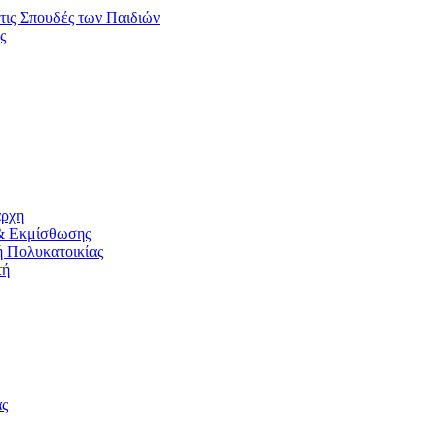
τις Σπουδές των Παιδιών
ς
άρχη
& Εκμίσθωσης
ή Πολυκατοικίας
τή
ας