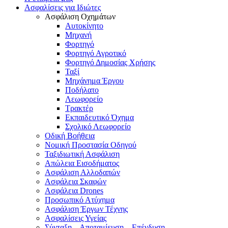
Ασφαλίσεις για Ιδιώτες
Ασφάλιση Οχημάτων
Αυτοκίνητο
Μηχανή
Φορτηγό
Φορτηγό Αγροτικό
Φορτηγό Δημοσίας Χρήσης
Ταξί
Μηχάνημα Έργου
Ποδήλατο
Λεωφορείο
Τρακτέρ
Εκπαιδευτικό Όχημα
Σχολικό Λεωφορείο
Οδική Βοήθεια
Νομική Προστασία Οδηγού
Ταξιδιωτική Ασφάλιση
Απώλεια Εισοδήματος
Ασφάλιση Αλλοδαπών
Ασφάλεια Σκαφών
Ασφάλεια Drones
Προσωπικό Ατύχημα
Ασφάλιση Έργων Τέχνης
Ασφαλίσεις Υγείας
Σύνταξη – Αποταμίευση – Επένδυση