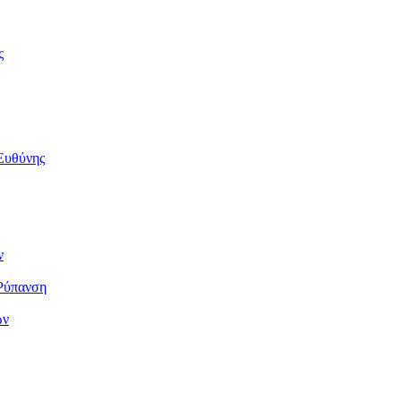
ς
Ευθύνης
ν
 Ρύπανση
ων