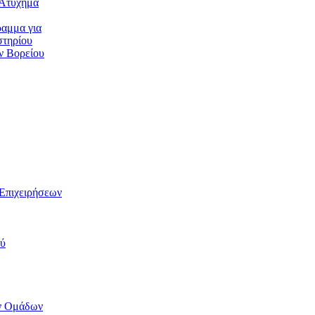
Ατύχημα
αμμα για
τηρίου
ν Βορείου
Επιχειρήσεων
ού
ν Ομάδων