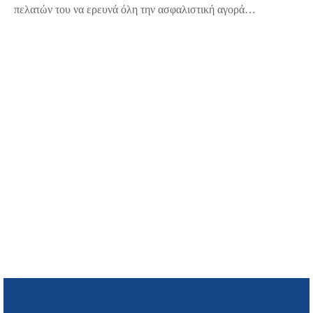
πελατών του να ερευνά όλη την ασφαλιστική αγορά…
Πρόγραμμα Υγείας
Οικογενειακό
Πρόγραμμα Ασφάλισης
Ενοικιαζόμενων
AIRBNB