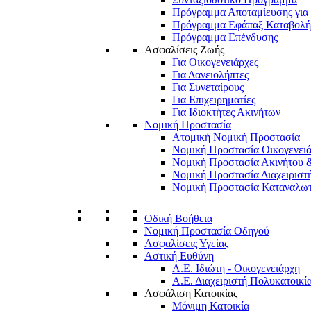
Πρόγραμμα Αποταμίευσης για 
Πρόγραμμα Εφάπαξ Καταβολή
Πρόγραμμα Επένδυσης
Ασφαλίσεις Ζωής
Για Οικογενειάρχες
Για Δανειολήπτες
Για Συνεταίρους
Για Επιχειρηματίες
Για Ιδιοκτήτες Ακινήτων
Νομική Προστασία
Ατομική Νομική Προστασία
Νομική Προστασία Οικογενει
Νομική Προστασία Ακινήτου 
Νομική Προστασία Διαχειριστ
Νομική Προστασία Καταναλω
Οδική Βοήθεια
Νομική Προστασία Οδηγού
Ασφαλίσεις Υγείας
Αστική Ευθύνη
Α.Ε. Ιδιώτη - Οικογενειάρχη
Α.Ε. Διαχειριστή Πολυκατοικί
Ασφάλιση Κατοικίας
Μόνιμη Κατοικία