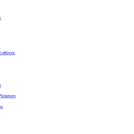
ς
Ευθύνης
ν
 Ρύπανση
ων