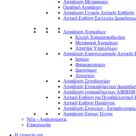
Ασφάλιση Μεταφορών
Ομαδική Ασφάλιση
Ασφάλιση Γενικής Αστικής Ευθύνης
Αστική Ευθύνη Στελεχών Διοικήσεω
Ασφάλιση Χρημάτων
Κλοπή Χρηματοκιβωτίου
Μεταφορά Χρημάτων
Απιστίας Υπαλλήλων
Ασφάλιση Επαγγελματικής Αστικής 
Ιατρών
Φαρμακοποιών
Δικηγόρων
Λογιστών
Ασφάλιση Ξενοδοχείων
Ασφάλιση Ενοικιαζόμενων Δωματίω
Ασφάλιση ενοικιαζόμενων AIRBNB
Αστική Ευθύνη για Περιβαλλοντική
Αστική Ευθύνη Προϊόντος
Ασφάλιση Σχολείων - Εκπαιδευτηρί
Ασφάλιση Έργων Τέχνης
Νέα – Ανακοινώσεις
Επικοινωνία
Η εταιρεία μας