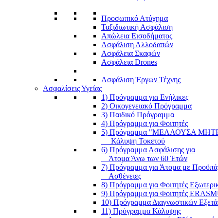
Προσωπικό Ατύχημα
Ταξιδιωτική Ασφάλιση
Απώλεια Εισοδήματος
Ασφάλιση Αλλοδαπών
Ασφάλεια Σκαφών
Ασφάλεια Drones
Ασφάλιση Έργων Τέχνης
Ασφαλίσεις Υγείας
1) Πρόγραμμα για Ενήλικες
2) Οικογενειακό Πρόγραμμα
3) Παιδικό Πρόγραμμα
4) Πρόγραμμα για Φοιτητές
5) Πρόγραμμα "ΜΕΛΛΟΥΣΑ ΜΗΤ
Κάλυψη Τοκετού
6) Πρόγραμμα Ασφάλισης για
Άτομα Άνω των 60 Έτών
7) Πρόγραμμα για Άτομα με Προϋπά
Ασθένειες
8) Πρόγραμμα για Φοιτητές Εξωτερι
9) Πρόγραμμα για Φοιτητές ERAS
10) Πρόγραμμα Διαγνωστικών Εξετ
11) Πρόγραμμα Κάλυψης