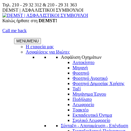
Skip
Τηλ.
210 - 29 32 312
&
210 - 29 31 363
to
Facebook
Linkedin
DEMST | ΑΣΦΑΛΙΣΤΙΚΟΙ ΣΥΜΒΟΥΛΟΙ
content
Καλώς ήρθατε στη
DEMST!
Call me back
MENU
MENU
Η εταιρεία μας
Ασφαλίσεις για Ιδιώτες
Ασφάλιση Οχημάτων
Αυτοκίνητο
Μηχανή
Φορτηγό
Φορτηγό Αγροτικό
Φορτηγό Δημοσίας Χρήσης
Ταξί
Μηχάνημα Έργου
Ποδήλατο
Λεωφορείο
Τρακτέρ
Εκπαιδευτικό Όχημα
Σχολικό Λεωφορείο
Σύνταξη - Αποταμίευση - Επένδυση
Συνταξιοδοτικό Πρόγραμμα