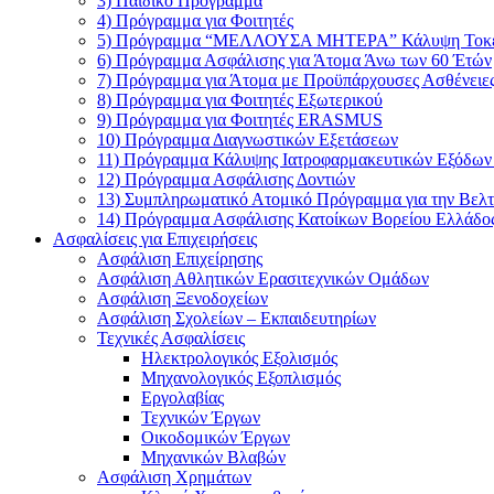
3) Παιδικό Πρόγραμμα
4) Πρόγραμμα για Φοιτητές
5) Πρόγραμμα “ΜΕΛΛΟΥΣΑ ΜΗΤΕΡΑ” Κάλυψη Τοκ
6) Πρόγραμμα Ασφάλισης για Άτομα Άνω των 60 Έτών
7) Πρόγραμμα για Άτομα με Προϋπάρχουσες Ασθένειε
8) Πρόγραμμα για Φοιτητές Εξωτερικού
9) Πρόγραμμα για Φοιτητές ERASMUS
10) Πρόγραμμα Διαγνωστικών Εξετάσεων
11) Πρόγραμμα Κάλυψης Ιατροφαρμακευτικών Εξόδων
12) Πρόγραμμα Ασφάλισης Δοντιών
13) Συμπληρωματικό Ατομικό Πρόγραμμα για την Βελ
14) Πρόγραμμα Ασφάλισης Κατοίκων Βορείου Ελλάδο
Ασφαλίσεις για Επιχειρήσεις
Ασφάλιση Επιχείρησης
Ασφάλιση Αθλητικών Ερασιτεχνικών Ομάδων
Ασφάλιση Ξενοδοχείων
Ασφάλιση Σχολείων – Εκπαιδευτηρίων
Τεχνικές Ασφαλίσεις
Ηλεκτρολογικός Εξολισμός
Μηχανολογικός Εξοπλισμός
Εργολαβίας
Τεχνικών Έργων
Οικοδομικών Έργων
Μηχανικών Βλαβών
Ασφάλιση Χρημάτων