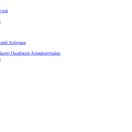
ετού
ς
 από Ατύχημα
τίωση Ομαδικού Ασφαλιστηρίου
ς