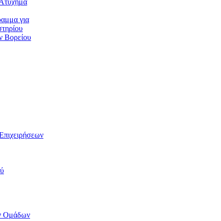
Ατύχημα
αμμα για
τηρίου
ν Βορείου
Επιχειρήσεων
ού
ν Ομάδων