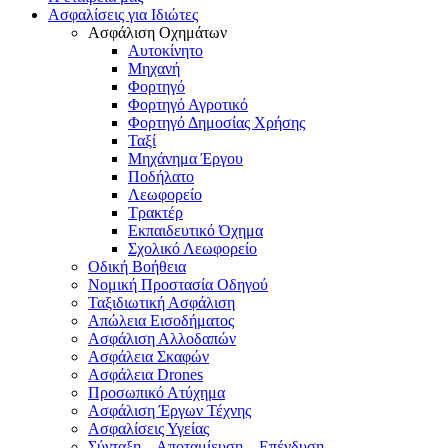
Ασφαλίσεις για Ιδιώτες
Ασφάλιση Οχημάτων
Αυτοκίνητο
Μηχανή
Φορτηγό
Φορτηγό Αγροτικό
Φορτηγό Δημοσίας Χρήσης
Ταξί
Μηχάνημα Έργου
Ποδήλατο
Λεωφορείο
Τρακτέρ
Εκπαιδευτικό Όχημα
Σχολικό Λεωφορείο
Οδική Βοήθεια
Νομική Προστασία Οδηγού
Ταξιδιωτική Ασφάλιση
Απώλεια Εισοδήματος
Ασφάλιση Αλλοδαπών
Ασφάλεια Σκαφών
Ασφάλεια Drones
Προσωπικό Ατύχημα
Ασφάλιση Έργων Τέχνης
Ασφαλίσεις Υγείας
Σύνταξη – Αποταμίευση – Επένδυση