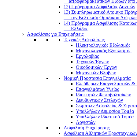
Ιατροφαρμακευτικών Εξόδων από 
12) Πρόγραμμα Ασφάλισης Δοντιών
13) Συμπληρωματικό Ατομικό Πρόγρ
την Βελτίωση Ομαδικού Ασφαλισ
14) Πρόγραμμα Ασφάλισης Κατοίκω
Ελλάδος
Ασφαλίσεις για Επιχειρήσεις
Τεχνικές Ασφαλίσεις
Ηλεκτρολογικός Εξολισμός
Μηχανολογικός Εξοπλισμός
Εργολαβίας
Τεχνικών Έργων
Οικοδομικών Έργων
Μηχανικών Βλαβών
Νομική Προστασία Επαγγελματία
Ελεύθερων Επαγγελματιών & 
Επαγγελμάτων Υγείας
Ιδιοκτητών Φωτοβολταϊκών
Διευθυντικών Στελεχών
Σωμάτων Ασφαλείας & Στρατ
Υπαλλήλων Δημοσίου Τομέα
Υπαλλήλων Ιδιωτικού Τομέα
Λογιστών
Ασφάλιση Επιχείρησης
Ασφάλιση Αθλητικών Ερασιτεχνικώ