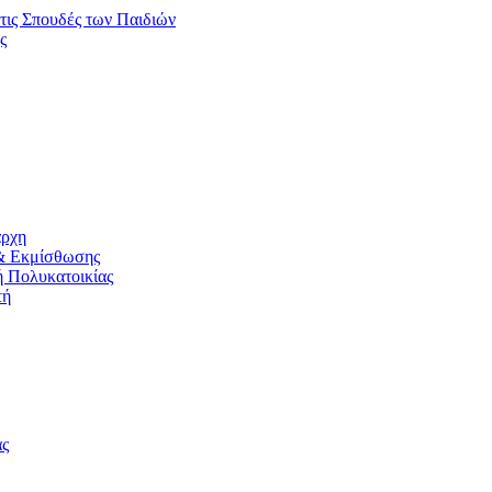
τις Σπουδές των Παιδιών
ς
άρχη
& Εκμίσθωσης
ή Πολυκατοικίας
τή
ας