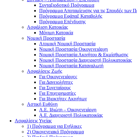
Συνταξιοδοτικό Πρόγραμμα
Πρόγραμμα Αποταμίευσης για τις Σπουδές των Π
Πρόγραμμα Εφάπαξ Καταβολής
Πρόγραμμα Επένδυσης
Ασφάλιση Κατοικίας
Μόνιμη Κατοικία
Νομική Προστασία
Ατομική Νομική Προστασία
Νομική Προστασία Οικογενειάρχη
Νομική Προστασία Ακινήτου & Εκμίσθωσης
Νομική Προστασία Διαχειριστή Πολυκατοικίας
Νομική Προστασία Καταναλωτή
Ασφαλίσεις Ζωής
Για Οικογενειάρχες
Για Δανειολήπτες
Για Συνεταίρους
Για Επιχειρηματίες
Για Ιδιοκτήτες Ακινήτων
Αστική Ευθύνη
Α.Ε. Ιδιώτη – Οικογενειάρχη
Α.Ε. Διαχειριστή Πολυκατοικίας
Ασφαλίσεις Υγείας
1) Πρόγραμμα για Ενήλικες
2) Οικογενειακό Πρόγραμμα