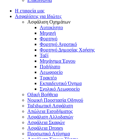
Επικοινωνία
Η εταιρεία μας
Ασφαλίσεις για Ιδιώτες
Ασφάλιση Οχημάτων
Αυτοκίνητο
Μηχανή
Φορτηγό
Φορτηγό Αγροτικό
Φορτηγό Δημοσίας Χρήσης
Ταξί
Μηχάνημα Έργου
Ποδήλατο
Λεωφορείο
Τρακτέρ
Εκπαιδευτικό Όχημα
Σχολικό Λεωφορείο
Οδική Βοήθεια
Νομική Προστασία Οδηγού
Ταξιδιωτική Ασφάλιση
Απώλεια Εισοδήματος
Ασφάλιση Αλλοδαπών
Ασφάλεια Σκαφών
Ασφάλεια Drones
Προσωπικό Ατύχημα