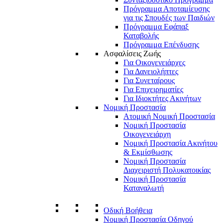
Πρόγραμμα Αποταμίευσης
για τις Σπουδές των Παιδιών
Πρόγραμμα Εφάπαξ
Καταβολής
Πρόγραμμα Επένδυσης
Ασφαλίσεις Ζωής
Για Οικογενειάρχες
Για Δανειολήπτες
Για Συνεταίρους
Για Επιχειρηματίες
Για Ιδιοκτήτες Ακινήτων
Νομική Προστασία
Ατομική Νομική Προστασία
Νομική Προστασία
Οικογενειάρχη
Νομική Προστασία Ακινήτου
& Εκμίσθωσης
Νομική Προστασία
Διαχειριστή Πολυκατοικίας
Νομική Προστασία
Καταναλωτή
Οδική Βοήθεια
Νομική Προστασία Οδηγού