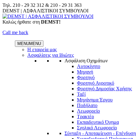
Skip
Τηλ.
210 - 29 32 312
&
210 - 29 31 363
to
Facebook
Linkedin
DEMST | ΑΣΦΑΛΙΣΤΙΚΟΙ ΣΥΜΒΟΥΛΟΙ
content
Καλώς ήρθατε στη
DEMST!
Call me back
MENU
MENU
Η εταιρεία μας
Ασφαλίσεις για Ιδιώτες
Ασφάλιση Οχημάτων
Αυτοκίνητο
Μηχανή
Φορτηγό
Φορτηγό Αγροτικό
Φορτηγό Δημοσίας Χρήσης
Ταξί
Μηχάνημα Έργου
Ποδήλατο
Λεωφορείο
Τρακτέρ
Εκπαιδευτικό Όχημα
Σχολικό Λεωφορείο
Σύνταξη - Αποταμίευση - Επένδυση
Συνταξιοδοτικό Πρόγραμμα