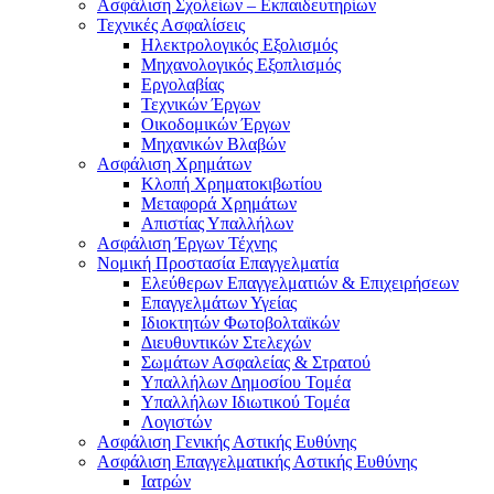
Ασφάλιση Σχολείων – Εκπαιδευτηρίων
Τεχνικές Ασφαλίσεις
Ηλεκτρολογικός Εξολισμός
Μηχανολογικός Εξοπλισμός
Εργολαβίας
Τεχνικών Έργων
Οικοδομικών Έργων
Μηχανικών Βλαβών
Ασφάλιση Χρημάτων
Κλοπή Χρηματοκιβωτίου
Μεταφορά Χρημάτων
Απιστίας Υπαλλήλων
Ασφάλιση Έργων Τέχνης
Νομική Προστασία Επαγγελματία
Ελεύθερων Επαγγελματιών & Επιχειρήσεων
Επαγγελμάτων Υγείας
Ιδιοκτητών Φωτοβολταϊκών
Διευθυντικών Στελεχών
Σωμάτων Ασφαλείας & Στρατού
Υπαλλήλων Δημοσίου Τομέα
Υπαλλήλων Ιδιωτικού Τομέα
Λογιστών
Ασφάλιση Γενικής Αστικής Ευθύνης
Ασφάλιση Επαγγελματικής Αστικής Ευθύνης
Ιατρών