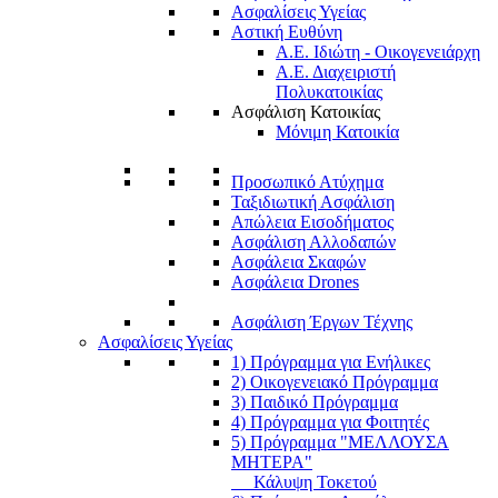
Ασφαλίσεις Υγείας
Αστική Ευθύνη
Α.Ε. Ιδιώτη - Οικογενειάρχη
Α.Ε. Διαχειριστή
Πολυκατοικίας
Ασφάλιση Κατοικίας
Μόνιμη Κατοικία
Προσωπικό Ατύχημα
Ταξιδιωτική Ασφάλιση
Απώλεια Εισοδήματος
Ασφάλιση Αλλοδαπών
Ασφάλεια Σκαφών
Ασφάλεια Drones
Ασφάλιση Έργων Τέχνης
Ασφαλίσεις Υγείας
1) Πρόγραμμα για Ενήλικες
2) Οικογενειακό Πρόγραμμα
3) Παιδικό Πρόγραμμα
4) Πρόγραμμα για Φοιτητές
5) Πρόγραμμα "ΜΕΛΛΟΥΣΑ
ΜΗΤΕΡΑ"
Κάλυψη Τοκετού