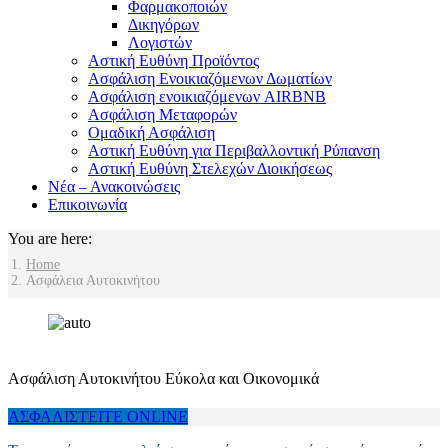
Φαρμακοποιών
Δικηγόρων
Λογιστών
Αστική Ευθύνη Προϊόντος
Ασφάλιση Ενοικιαζόμενων Δωματίων
Ασφάλιση ενοικιαζόμενων AIRBNB
Ασφάλιση Μεταφορών
Ομαδική Ασφάλιση
Αστική Ευθύνη για Περιβαλλοντική Ρύπανση
Αστική Ευθύνη Στελεχών Διοικήσεως
Νέα – Ανακοινώσεις
Επικοινωνία
You are here:
Home
Ασφάλεια Αυτοκινήτου
Ασφάλιση Αυτοκινήτου Εύκολα και Οικονομικά
ΑΣΦΑΛΙΣΤΕΙΤΕ ONLINE