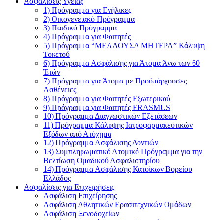
Ασφαλίσεις Υγείας
1) Πρόγραμμα για Ενήλικες
2) Οικογενειακό Πρόγραμμα
3) Παιδικό Πρόγραμμα
4) Πρόγραμμα για Φοιτητές
5) Πρόγραμμα “ΜΕΛΛΟΥΣΑ ΜΗΤΕΡΑ” Κάλυψη
Τοκετού
6) Πρόγραμμα Ασφάλισης για Άτομα Άνω των 60
Έτών
7) Πρόγραμμα για Άτομα με Προϋπάρχουσες
Ασθένειες
8) Πρόγραμμα για Φοιτητές Εξωτερικού
9) Πρόγραμμα για Φοιτητές ERASMUS
10) Πρόγραμμα Διαγνωστικών Εξετάσεων
11) Πρόγραμμα Κάλυψης Ιατροφαρμακευτικών
Εξόδων από Ατύχημα
12) Πρόγραμμα Ασφάλισης Δοντιών
13) Συμπληρωματικό Ατομικό Πρόγραμμα για την
Βελτίωση Ομαδικού Ασφαλιστηρίου
14) Πρόγραμμα Ασφάλισης Κατοίκων Βορείου
Ελλάδος
Ασφαλίσεις για Επιχειρήσεις
Ασφάλιση Επιχείρησης
Ασφάλιση Αθλητικών Ερασιτεχνικών Ομάδων
Ασφάλιση Ξενοδοχείων