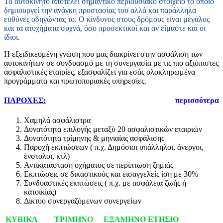
Το αυτοκίνητο αποτελεί σημαντικό περιουσιακό στοιχείο το οποίο
δημιουργεί την ανάγκη προστασίας του αλλά και παράλληλα
ευθύνες οδηγώντας το. Ο κίνδυνος στους δρόμους είναι μεγάλος
και τα ατυχήματα συχνά, όσο προσεκτικοί και αν είμαστε και οι
ίδιοι.
Η εξειδικευμένη γνώση που μας διακρίνει στην ασφάλιση των
αυτοκινήτων σε συνδυασμό με τη συνεργασία με τις πιο αξιόπιστες
ασφαλιστικές εταιρίες, εξασφαλίζει για εσάς ολοκληρωμένα
προγράμματα και πρωτοποριακές υπηρεσίες.
ΠΑΡΟΧΕΣ:
περισσότερα
Χαμηλά ασφάλιστρα
Δυνατότητα επιλογής μεταξύ 20 ασφαλιστικών εταιριών
Δυνατότητα τρίμηνης & μηνιαίας ασφάλισης
Παροχή εκπτώσεων ( π.χ. Δημόσιοι υπάλληλοι, άνεργοι,
ένστολοι, κτλ)
Αντικατάσταση οχήματος σε περίπτωση ζημιάς
Εκπτώσεις σε δικαστικούς και εισαγγελείς ίση με 30%
Συνδυαστικές εκπτώσεις ( π.χ. με ασφάλεια ζωής ή
κατοικίας)
Δίκτυο συνεργαζόμενων συνεργείων
ΚΥΒΙΚΑ
ΤΡΙΜΗΝΟ
ΕΞΑΜΗΝΟ
ΕΤΗΣΙΟ