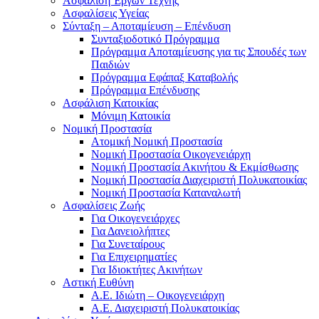
Ασφάλιση Έργων Τέχνης
Ασφαλίσεις Υγείας
Σύνταξη – Αποταμίευση – Επένδυση
Συνταξιοδοτικό Πρόγραμμα
Πρόγραμμα Αποταμίευσης για τις Σπουδές των
Παιδιών
Πρόγραμμα Εφάπαξ Καταβολής
Πρόγραμμα Επένδυσης
Ασφάλιση Κατοικίας
Μόνιμη Κατοικία
Νομική Προστασία
Ατομική Νομική Προστασία
Νομική Προστασία Οικογενειάρχη
Νομική Προστασία Ακινήτου & Εκμίσθωσης
Νομική Προστασία Διαχειριστή Πολυκατοικίας
Νομική Προστασία Καταναλωτή
Ασφαλίσεις Ζωής
Για Οικογενειάρχες
Για Δανειολήπτες
Για Συνεταίρους
Για Επιχειρηματίες
Για Ιδιοκτήτες Ακινήτων
Αστική Ευθύνη
Α.Ε. Ιδιώτη – Οικογενειάρχη
Α.Ε. Διαχειριστή Πολυκατοικίας