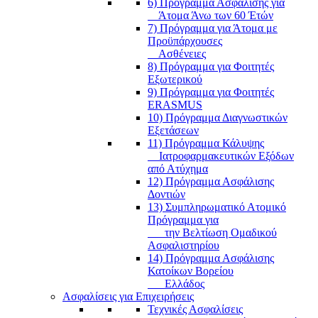
6) Πρόγραμμα Ασφάλισης για
Άτομα Άνω των 60 Έτών
7) Πρόγραμμα για Άτομα με
Προϋπάρχουσες
Ασθένειες
8) Πρόγραμμα για Φοιτητές
Εξωτερικού
9) Πρόγραμμα για Φοιτητές
ERASMUS
10) Πρόγραμμα Διαγνωστικών
Εξετάσεων
11) Πρόγραμμα Κάλυψης
Ιατροφαρμακευτικών Εξόδων
από Ατύχημα
12) Πρόγραμμα Ασφάλισης
Δοντιών
13) Συμπληρωματικό Ατομικό
Πρόγραμμα για
την Βελτίωση Ομαδικού
Ασφαλιστηρίου
14) Πρόγραμμα Ασφάλισης
Κατοίκων Βορείου
Ελλάδος
Ασφαλίσεις για Επιχειρήσεις
Τεχνικές Ασφαλίσεις