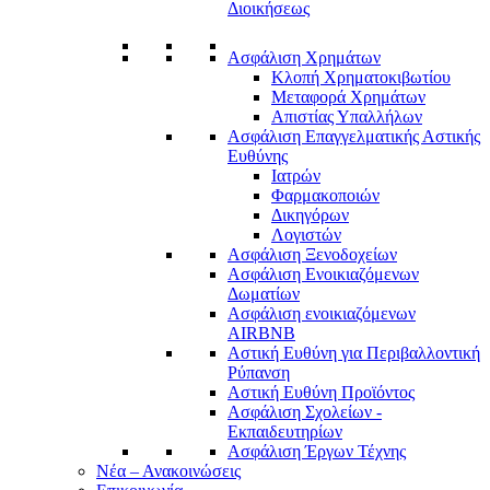
Διοικήσεως
Ασφάλιση Χρημάτων
Κλοπή Χρηματοκιβωτίου
Μεταφορά Χρημάτων
Απιστίας Υπαλλήλων
Ασφάλιση Επαγγελματικής Αστικής
Ευθύνης
Ιατρών
Φαρμακοποιών
Δικηγόρων
Λογιστών
Ασφάλιση Ξενοδοχείων
Ασφάλιση Ενοικιαζόμενων
Δωματίων
Ασφάλιση ενοικιαζόμενων
AIRBNB
Αστική Ευθύνη για Περιβαλλοντική
Ρύπανση
Αστική Ευθύνη Προϊόντος
Ασφάλιση Σχολείων -
Εκπαιδευτηρίων
Ασφάλιση Έργων Τέχνης
Νέα – Ανακοινώσεις