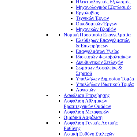
Ηλεκτρολογικός Εξολισμός
Μηχανολογικός Εξοπλισμός
Εργολαβίας
Τεχνικών Έργων
Οικοδομικών Έργων
Μηχανικών Βλαβών
Νομική Προστασία Επαγγελματία
Ελεύθερων Επαγγελματιών
& Επιχειρήσεων
Επαγγελμάτων Υγείας
Ιδιοκτητών Φωτοβολταϊκών
Διευθυντικών Στελεχών
Σωμάτων Ασφαλείας &
Στρατού
Υπαλλήλων Δημοσίου Τομέα
Υπαλλήλων Ιδιωτικού Τομέα
Λογιστών
Ασφάλιση Επιχείρησης
Ασφάλιση Αθλητικών
Ερασιτεχνικών Ομάδων
Ασφάλιση Μεταφορών
Ομαδική Ασφάλιση
Ασφάλιση Γενικής Αστικής
Ευθύνης
Αστική Ευθύνη Στελεχών