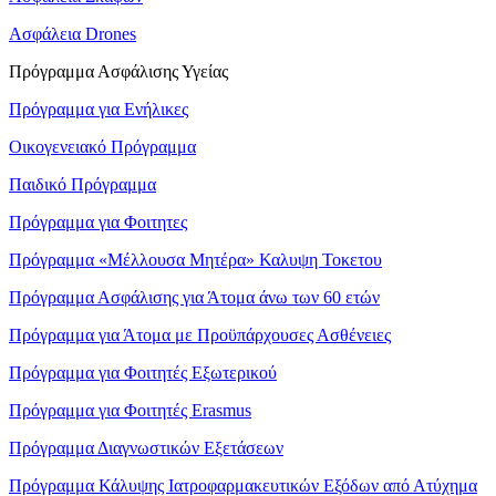
Ασφάλεια Drones
Πρόγραμμα Ασφάλισης Υγείας
Πρόγραμμα για Ενήλικες
Οικογενειακό Πρόγραμμα
Παιδικό Πρόγραμμα
Πρόγραμμα για Φοιτητες
Πρόγραμμα «Μέλλουσα Μητέρα» Καλυψη Τοκετου
Πρόγραμμα Ασφάλισης για Άτομα άνω των 60 ετών
Πρόγραμμα για Άτομα με Προϋπάρχουσες Ασθένειες
Πρόγραμμα για Φοιτητές Εξωτερικού
Πρόγραμμα για Φοιτητές Erasmus
Πρόγραμμα Διαγνωστικών Εξετάσεων
Πρόγραμμα Κάλυψης Ιατροφαρμακευτικών Εξόδων από Ατύχημα