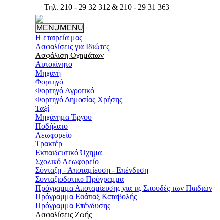
Τηλ.
210 - 29 32 312
&
210 - 29 31 363
MENU
MENU
Η εταιρεία μας
Ασφαλίσεις για Ιδιώτες
Ασφάλιση Οχημάτων
Αυτοκίνητο
Μηχανή
Φορτηγό
Φορτηγό Αγροτικό
Φορτηγό Δημοσίας Χρήσης
Ταξί
Μηχάνημα Έργου
Ποδήλατο
Λεωφορείο
Τρακτέρ
Εκπαιδευτικό Όχημα
Σχολικό Λεωφορείο
Σύνταξη - Αποταμίευση - Επένδυση
Συνταξιοδοτικό Πρόγραμμα
Πρόγραμμα Αποταμίευσης για τις Σπουδές των Παιδιών
Πρόγραμμα Εφάπαξ Καταβολής
Πρόγραμμα Επένδυσης
Ασφαλίσεις Ζωής