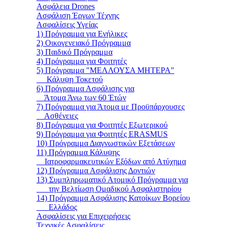
Ασφάλεια Drones
Ασφάλιση Έργων Τέχνης
Ασφαλίσεις Υγείας
1) Πρόγραμμα για Ενήλικες
2) Οικογενειακό Πρόγραμμα
3) Παιδικό Πρόγραμμα
4) Πρόγραμμα για Φοιτητές
5) Πρόγραμμα "ΜΕΛΛΟΥΣΑ ΜΗΤΕΡΑ"
Κάλυψη Τοκετού
6) Πρόγραμμα Ασφάλισης για
Άτομα Άνω των 60 Έτών
7) Πρόγραμμα για Άτομα με Προϋπάρχουσες
Ασθένειες
8) Πρόγραμμα για Φοιτητές Εξωτερικού
9) Πρόγραμμα για Φοιτητές ERASMUS
10) Πρόγραμμα Διαγνωστικών Εξετάσεων
11) Πρόγραμμα Κάλυψης
Ιατροφαρμακευτικών Εξόδων από Ατύχημα
12) Πρόγραμμα Ασφάλισης Δοντιών
13) Συμπληρωματικό Ατομικό Πρόγραμμα για
την Βελτίωση Ομαδικού Ασφαλιστηρίου
14) Πρόγραμμα Ασφάλισης Κατοίκων Βορείου
Ελλάδος
Ασφαλίσεις για Επιχειρήσεις
Τεχνικές Ασφαλίσεις