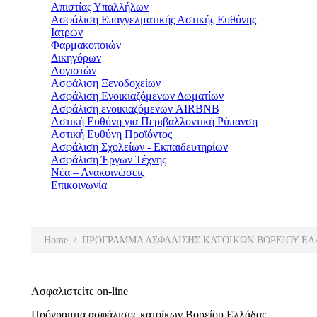
Απιστίας Υπαλλήλων
Ασφάλιση Επαγγελματικής Αστικής Ευθύνης
Ιατρών
Φαρμακοποιών
Δικηγόρων
Λογιστών
Ασφάλιση Ξενοδοχείων
Ασφάλιση Ενοικιαζόμενων Δωματίων
Ασφάλιση ενοικιαζόμενων AIRBNB
Αστική Ευθύνη για Περιβαλλοντική Ρύπανση
Αστική Ευθύνη Προϊόντος
Ασφάλιση Σχολείων - Εκπαιδευτηρίων
Ασφάλιση Έργων Τέχνης
Νέα – Ανακοινώσεις
Επικοινωνία
You are here:
Home
ΠΡΟΓΡΑΜΜΑ ΑΣΦΑΛΙΣΗΣ ΚΑΤΟΙΚΩΝ ΒΟΡΕΙΟΥ Ε
Ασφαλιστείτε on-line
Πρόγραμμα ασφάλισης κατοίκων Βορείου Ελλάδας