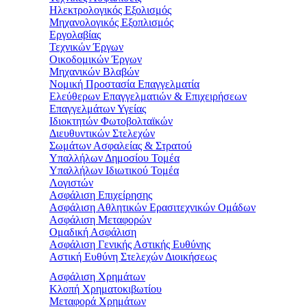
Ηλεκτρολογικός Εξολισμός
Μηχανολογικός Εξοπλισμός
Εργολαβίας
Τεχνικών Έργων
Οικοδομικών Έργων
Μηχανικών Βλαβών
Νομική Προστασία Επαγγελματία
Ελεύθερων Επαγγελματιών & Επιχειρήσεων
Επαγγελμάτων Υγείας
Ιδιοκτητών Φωτοβολταϊκών
Διευθυντικών Στελεχών
Σωμάτων Ασφαλείας & Στρατού
Υπαλλήλων Δημοσίου Τομέα
Υπαλλήλων Ιδιωτικού Τομέα
Λογιστών
Ασφάλιση Επιχείρησης
Ασφάλιση Αθλητικών Ερασιτεχνικών Ομάδων
Ασφάλιση Μεταφορών
Ομαδική Ασφάλιση
Ασφάλιση Γενικής Αστικής Ευθύνης
Αστική Ευθύνη Στελεχών Διοικήσεως
Ασφάλιση Χρημάτων
Κλοπή Χρηματοκιβωτίου
Μεταφορά Χρημάτων