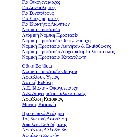
Για Οικογενειάρχες
Για Δανειολήπτες
Για Συνεταίρους
Για Επιχειρηματίες
Για Ιδιοκτήτες Ακινήτων
Νομική Προστασία
Ατομική Νομική Προστασία
Νομική Προστασία Οικογενειάρχη
Νομική Προστασία Ακινήτου & Εκμίσθωσης
Νομική Προστασία Διαχειριστή Πολυκατοικίας
Νομική Προστασία Καταναλωτή
Οδική Βοήθεια
Νομική Προστασία Οδηγού
Ασφαλίσεις Υγείας
Αστική Ευθύνη
Α.Ε. Ιδιώτη - Οικογενειάρχη
Α.Ε. Διαχειριστή Πολυκατοικίας
Ασφάλιση Κατοικίας
Μόνιμη Κατοικία
Προσωπικό Ατύχημα
Ταξιδιωτική Ασφάλιση
Απώλεια Εισοδήματος
Ασφάλιση Αλλοδαπών
Ασφάλεια Σκαφών