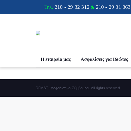
210 - 29 32 312
210 - 29 31 363
Τηλ.
&
Η εταιρεία μας
Ασφαλίσεις για Ιδιώτες
DEMST - Ασφαλιστικοί Σύμβουλοι. All rights reserved