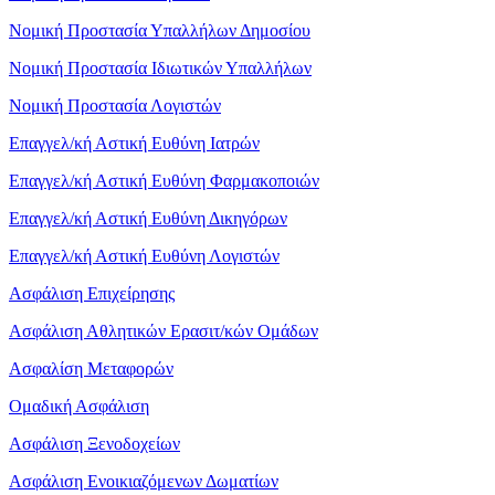
Νομική Προστασία Υπαλλήλων Δημοσίου
Νομική Προστασία Ιδιωτικών Υπαλλήλων
Νομική Προστασία Λογιστών
Επαγγελ/κή Αστική Ευθύνη Ιατρών
Επαγγελ/κή Αστική Ευθύνη Φαρμακοποιών
Επαγγελ/κή Αστική Ευθύνη Δικηγόρων
Επαγγελ/κή Αστική Ευθύνη Λογιστών
Ασφάλιση Επιχείρησης
Ασφάλιση Αθλητικών Ερασιτ/κών Ομάδων
Ασφαλίση Μεταφορών
Ομαδική Ασφάλιση
Ασφάλιση Ξενοδοχείων
Ασφάλιση Ενοικιαζόμενων Δωματίων