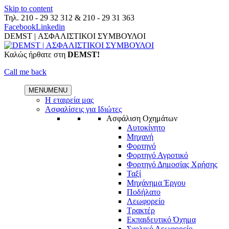
Skip to content
Τηλ.
210 - 29 32 312
&
210 - 29 31 363
Facebook
Linkedin
DEMST | ΑΣΦΑΛΙΣΤΙΚΟΙ ΣΥΜΒΟΥΛΟΙ
Καλώς ήρθατε στη
DEMST!
Call me back
MENU
MENU
Η εταιρεία μας
Ασφαλίσεις για Ιδιώτες
Ασφάλιση Οχημάτων
Αυτοκίνητο
Μηχανή
Φορτηγό
Φορτηγό Αγροτικό
Φορτηγό Δημοσίας Χρήσης
Ταξί
Μηχάνημα Έργου
Ποδήλατο
Λεωφορείο
Τρακτέρ
Εκπαιδευτικό Όχημα
Σχολικό Λεωφορείο