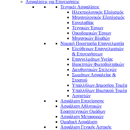
Ασφαλίσεις για Επιχειρήσεις
Τεχνικές Ασφαλίσεις
Ηλεκτρολογικός Εξολισμός
Μηχανολογικός Εξοπλισμός
Εργολαβίας
Τεχνικών Έργων
Οικοδομικών Έργων
Μηχανικών Βλαβών
Νομική Προστασία Επαγγελματία
Ελεύθερων Επαγγελματιών
& Επιχειρήσεων
Επαγγελμάτων Υγείας
Ιδιοκτητών Φωτοβολταϊκών
Διευθυντικών Στελεχών
Σωμάτων Ασφαλείας &
Στρατού
Υπαλλήλων Δημοσίου Τομέα
Υπαλλήλων Ιδιωτικού Τομέα
Λογιστών
Ασφάλιση Επιχείρησης
Ασφάλιση Αθλητικών
Ερασιτεχνικών Ομάδων
Ασφάλιση Μεταφορών
Ομαδική Ασφάλιση
Ασφάλιση Γενικής Αστικής