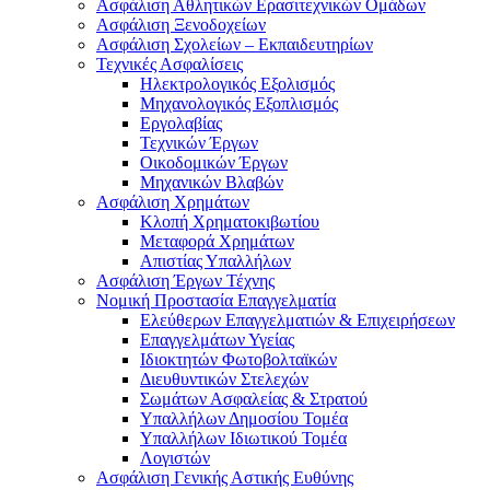
Ασφάλιση Αθλητικών Ερασιτεχνικών Ομάδων
Ασφάλιση Ξενοδοχείων
Ασφάλιση Σχολείων – Εκπαιδευτηρίων
Τεχνικές Ασφαλίσεις
Ηλεκτρολογικός Εξολισμός
Μηχανολογικός Εξοπλισμός
Εργολαβίας
Τεχνικών Έργων
Οικοδομικών Έργων
Μηχανικών Βλαβών
Ασφάλιση Χρημάτων
Κλοπή Χρηματοκιβωτίου
Μεταφορά Χρημάτων
Απιστίας Υπαλλήλων
Ασφάλιση Έργων Τέχνης
Νομική Προστασία Επαγγελματία
Ελεύθερων Επαγγελματιών & Επιχειρήσεων
Επαγγελμάτων Υγείας
Ιδιοκτητών Φωτοβολταϊκών
Διευθυντικών Στελεχών
Σωμάτων Ασφαλείας & Στρατού
Υπαλλήλων Δημοσίου Τομέα
Υπαλλήλων Ιδιωτικού Τομέα
Λογιστών
Ασφάλιση Γενικής Αστικής Ευθύνης