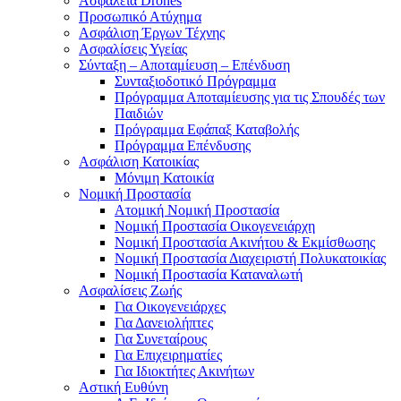
Ασφάλεια Drones
Προσωπικό Ατύχημα
Ασφάλιση Έργων Τέχνης
Ασφαλίσεις Υγείας
Σύνταξη – Αποταμίευση – Επένδυση
Συνταξιοδοτικό Πρόγραμμα
Πρόγραμμα Αποταμίευσης για τις Σπουδές των
Παιδιών
Πρόγραμμα Εφάπαξ Καταβολής
Πρόγραμμα Επένδυσης
Ασφάλιση Κατοικίας
Μόνιμη Κατοικία
Νομική Προστασία
Ατομική Νομική Προστασία
Νομική Προστασία Οικογενειάρχη
Νομική Προστασία Ακινήτου & Εκμίσθωσης
Νομική Προστασία Διαχειριστή Πολυκατοικίας
Νομική Προστασία Καταναλωτή
Ασφαλίσεις Ζωής
Για Οικογενειάρχες
Για Δανειολήπτες
Για Συνεταίρους
Για Επιχειρηματίες
Για Ιδιοκτήτες Ακινήτων
Αστική Ευθύνη