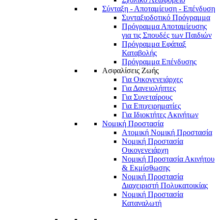
Σύνταξη - Αποταμίευση - Επένδυση
Συνταξιοδοτικό Πρόγραμμα
Πρόγραμμα Αποταμίευσης
για τις Σπουδές των Παιδιών
Πρόγραμμα Εφάπαξ
Καταβολής
Πρόγραμμα Επένδυσης
Ασφαλίσεις Ζωής
Για Οικογενειάρχες
Για Δανειολήπτες
Για Συνεταίρους
Για Επιχειρηματίες
Για Ιδιοκτήτες Ακινήτων
Νομική Προστασία
Ατομική Νομική Προστασία
Νομική Προστασία
Οικογενειάρχη
Νομική Προστασία Ακινήτου
& Εκμίσθωσης
Νομική Προστασία
Διαχειριστή Πολυκατοικίας
Νομική Προστασία
Καταναλωτή