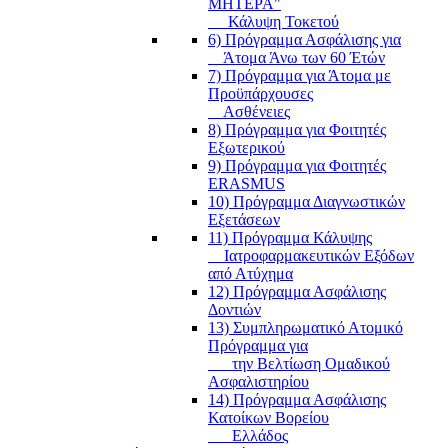
ΜΗΤΕΡΑ"
Κάλυψη Τοκετού
6) Πρόγραμμα Ασφάλισης για
Άτομα Άνω των 60 Έτών
7) Πρόγραμμα για Άτομα με
Προϋπάρχουσες
Ασθένειες
8) Πρόγραμμα για Φοιτητές
Εξωτερικού
9) Πρόγραμμα για Φοιτητές
ERASMUS
10) Πρόγραμμα Διαγνωστικών
Εξετάσεων
11) Πρόγραμμα Κάλυψης
Ιατροφαρμακευτικών Εξόδων
από Ατύχημα
12) Πρόγραμμα Ασφάλισης
Δοντιών
13) Συμπληρωματικό Ατομικό
Πρόγραμμα για
την Βελτίωση Ομαδικού
Ασφαλιστηρίου
14) Πρόγραμμα Ασφάλισης
Κατοίκων Βορείου
Ελλάδος