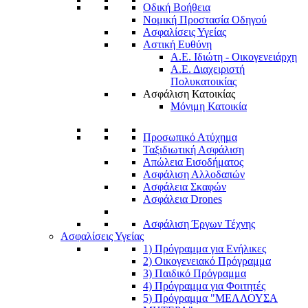
Οδική Βοήθεια
Νομική Προστασία Οδηγού
Ασφαλίσεις Υγείας
Αστική Ευθύνη
Α.Ε. Ιδιώτη - Οικογενειάρχη
Α.Ε. Διαχειριστή
Πολυκατοικίας
Ασφάλιση Κατοικίας
Μόνιμη Κατοικία
Προσωπικό Ατύχημα
Ταξιδιωτική Ασφάλιση
Απώλεια Εισοδήματος
Ασφάλιση Αλλοδαπών
Ασφάλεια Σκαφών
Ασφάλεια Drones
Ασφάλιση Έργων Τέχνης
Ασφαλίσεις Υγείας
1) Πρόγραμμα για Ενήλικες
2) Οικογενειακό Πρόγραμμα
3) Παιδικό Πρόγραμμα
4) Πρόγραμμα για Φοιτητές
5) Πρόγραμμα "ΜΕΛΛΟΥΣΑ