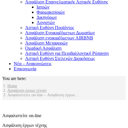
Ασφάλιση Επαγγελματικής Αστικής Ευθύνης
Ιατρών
Φαρμακοποιών
Δικηγόρων
Λογιστών
Αστική Ευθύνη Προϊόντος
Ασφάλιση Ενοικιαζόμενων Δωματίων
Ασφάλιση ενοικιαζόμενων AIRBNB
Ασφάλιση Μεταφορών
Ομαδική Ασφάλιση
Αστική Ευθύνη για Περιβαλλοντική Ρύπανση
Αστική Ευθύνη Στελεχών Διοικήσεως
Νέα – Ανακοινώσεις
Επικοινωνία
You are here:
Home
Ασφάλιση έργων τέχνης
Ασφαλιστείτε on-line – Ασφάλιση έργων…
Ασφαλιστείτε on-line
Ασφάλιση έργων τέχνης