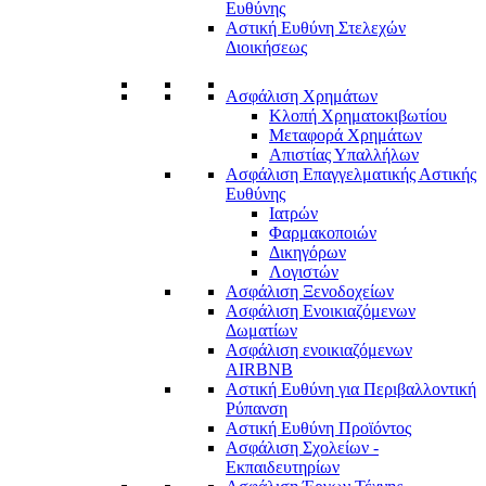
Ευθύνης
Αστική Ευθύνη Στελεχών
Διοικήσεως
Ασφάλιση Χρημάτων
Κλοπή Χρηματοκιβωτίου
Μεταφορά Χρημάτων
Απιστίας Υπαλλήλων
Ασφάλιση Επαγγελματικής Αστικής
Ευθύνης
Ιατρών
Φαρμακοποιών
Δικηγόρων
Λογιστών
Ασφάλιση Ξενοδοχείων
Ασφάλιση Ενοικιαζόμενων
Δωματίων
Ασφάλιση ενοικιαζόμενων
AIRBNB
Αστική Ευθύνη για Περιβαλλοντική
Ρύπανση
Αστική Ευθύνη Προϊόντος
Ασφάλιση Σχολείων -
Εκπαιδευτηρίων