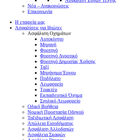
Ασφάλιση Έργων Τέχνης
Νέα – Ανακοινώσεις
Επικοινωνία
Η εταιρεία μας
Ασφαλίσεις για Ιδιώτες
Ασφάλιση Οχημάτων
Αυτοκίνητο
Μηχανή
Φορτηγό
Φορτηγό Αγροτικό
Φορτηγό Δημοσίας Χρήσης
Ταξί
Μηχάνημα Έργου
Ποδήλατο
Λεωφορείο
Τρακτέρ
Εκπαιδευτικό Όχημα
Σχολικό Λεωφορείο
Οδική Βοήθεια
Νομική Προστασία Οδηγού
Ταξιδιωτική Ασφάλιση
Απώλεια Εισοδήματος
Ασφάλιση Αλλοδαπών
Ασφάλεια Σκαφών