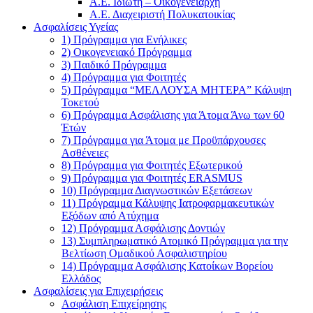
Α.Ε. Ιδιώτη – Οικογενειάρχη
Α.Ε. Διαχειριστή Πολυκατοικίας
Ασφαλίσεις Υγείας
1) Πρόγραμμα για Ενήλικες
2) Οικογενειακό Πρόγραμμα
3) Παιδικό Πρόγραμμα
4) Πρόγραμμα για Φοιτητές
5) Πρόγραμμα “ΜΕΛΛΟΥΣΑ ΜΗΤΕΡΑ” Κάλυψη
Τοκετού
6) Πρόγραμμα Ασφάλισης για Άτομα Άνω των 60
Έτών
7) Πρόγραμμα για Άτομα με Προϋπάρχουσες
Ασθένειες
8) Πρόγραμμα για Φοιτητές Εξωτερικού
9) Πρόγραμμα για Φοιτητές ERASMUS
10) Πρόγραμμα Διαγνωστικών Εξετάσεων
11) Πρόγραμμα Κάλυψης Ιατροφαρμακευτικών
Εξόδων από Ατύχημα
12) Πρόγραμμα Ασφάλισης Δοντιών
13) Συμπληρωματικό Ατομικό Πρόγραμμα για την
Βελτίωση Ομαδικού Ασφαλιστηρίου
14) Πρόγραμμα Ασφάλισης Κατοίκων Βορείου
Ελλάδος
Ασφαλίσεις για Επιχειρήσεις
Ασφάλιση Επιχείρησης